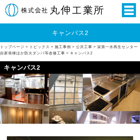
キャンパス2
トップページ
>
トピックス
>
施工事例
>
公共工事
>
栄第一水再生センター
自家発棟ほか防火ダンパ等改修工事
>
キャンパス2
キャンパス2