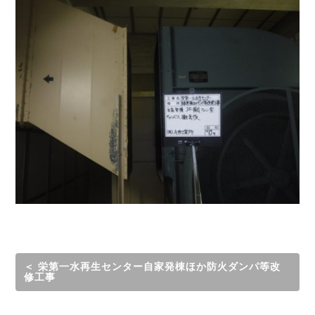
＜ 栄第一水再生センター自家発棟ほか防火ダンパ等改
修工事