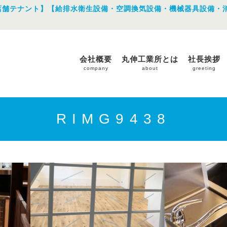
店舗テナント】【給排水衛生設備・空調換気設備・機械器具設備・
会社概要
丸伸工業所とは
社長挨拶
company
about
greeting
RIMG9438