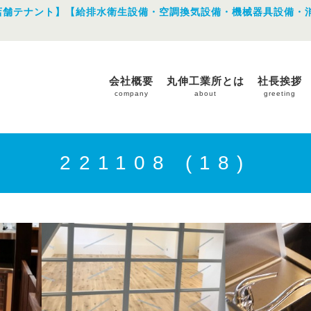
店舗テナント】【給排水衛生設備・空調換気設備・機械器具設備・
会社概要
丸伸工業所とは
社長挨拶
company
about
greeting
221108 (18)