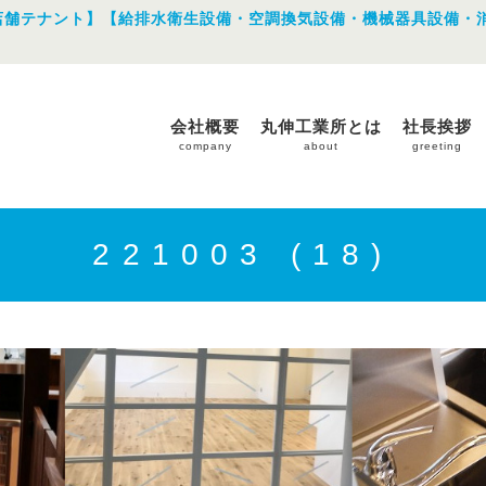
店舗テナント】【給排水衛生設備・空調換気設備・機械器具設備・
会社概要
丸伸工業所とは
社長挨拶
company
about
greeting
221003 (18)