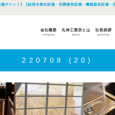
店舗テナント】【給排水衛生設備・空調換気設備・機械器具設備・
会社概要
丸伸工業所とは
社長挨拶
company
about
greeting
220708 (20)