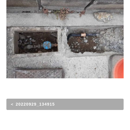
＜ 20220929_134915