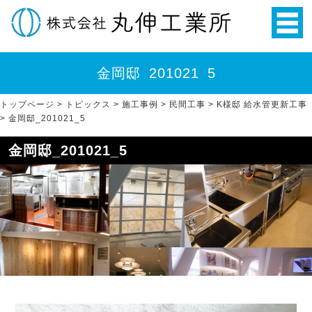
金岡邸_201021_5
トップページ
>
トピックス
>
施工事例
>
民間工事
>
K様邸 給水管更新工事
>
金岡邸_201021_5
金岡邸_201021_5