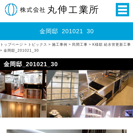
金岡邸_201021_30
トップページ
>
トピックス
>
施工事例
>
民間工事
>
K様邸 給水管更新工事
>
金岡邸_201021_30
金岡邸_201021_30