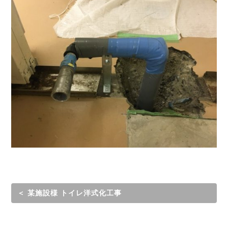
＜ 某施設様 トイレ洋式化工事