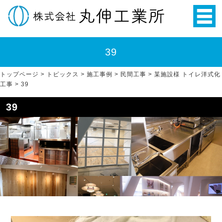
39
トップページ
>
トピックス
>
施工事例
>
民間工事
>
某施設様 トイレ洋式化
工事
>
39
39