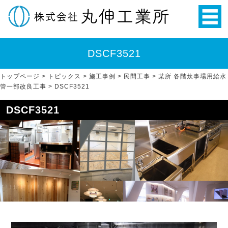
DSCF3521
トップページ
>
トピックス
>
施工事例
>
民間工事
>
某所 各階炊事場用給水
管一部改良工事
>
DSCF3521
DSCF3521