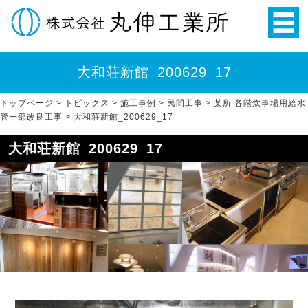
大和荘新館_200629_17
トップページ
>
トピックス
>
施工事例
>
民間工事
>
某所 各階炊事場用給水
管一部改良工事
>
大和荘新館_200629_17
大和荘新館_200629_17