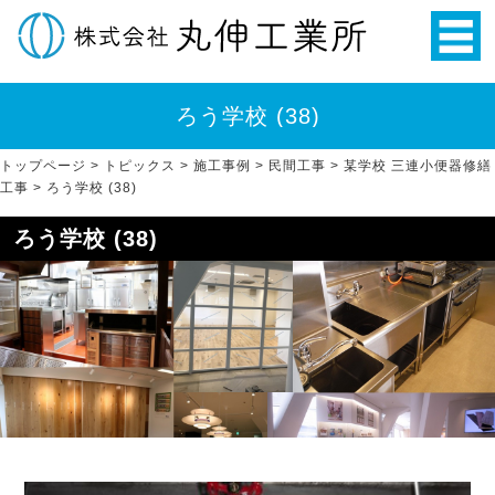
ろう学校 (38)
トップページ
>
トピックス
>
施工事例
>
民間工事
>
某学校 三連小便器修繕
工事
>
ろう学校 (38)
ろう学校 (38)