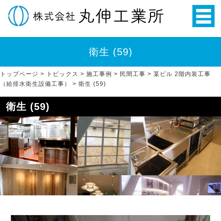
衛生 (59)
トップページ
>
トピックス
>
施工事例
>
民間工事
>
某ビル 2階内装工事
（給排水衛生設備工事）
>
衛生 (59)
衛生 (59)