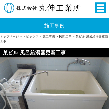
施工事例
トップページ
>
トピックス
>
施工事例
>
民間工事
>
某ビル 風呂給湯器更新
工事
某ビル 風呂給湯器更新工事