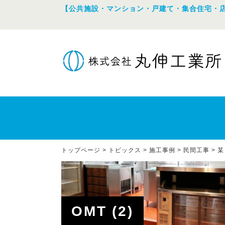
【公共施設・マンション・戸建て・集合住宅・
トップページ
>
トピックス
>
施工事例
>
民間工事
>
某
OMT (2)