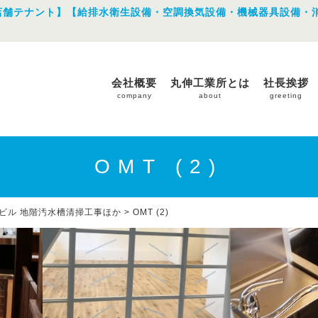
店舗テナント】【給排水衛生設備・空調換気設備・機械器具設備・
会社概要
丸伸工業所とは
社長挨拶
company
about
greeting
OMT (2)
ビル 地階汚水槽清掃工事ほか
>
OMT (2)