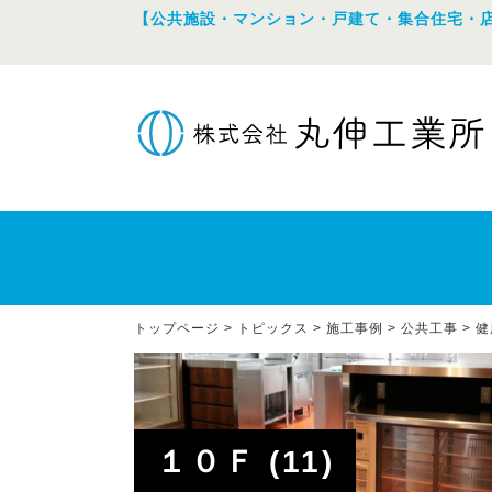
【公共施設・マンション・戸建て・集合住宅・
トップページ
>
トピックス
>
施工事例
>
公共工事
>
健
１０Ｆ (11)