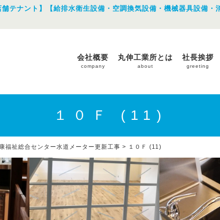
店舗テナント】【給排水衛生設備・空調換気設備・機械器具設備・
会社概要
丸伸工業所とは
社長挨拶
company
about
greeting
１０Ｆ (11)
康福祉総合センター水道メーター更新工事
>
１０Ｆ (11)