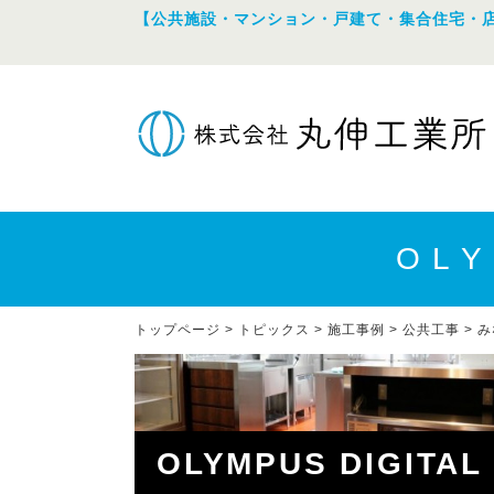
【公共施設・マンション・戸建て・集合住宅・
OLY
トップページ
>
トピックス
>
施工事例
>
公共工事
>
み
OLYMPUS DIGITAL