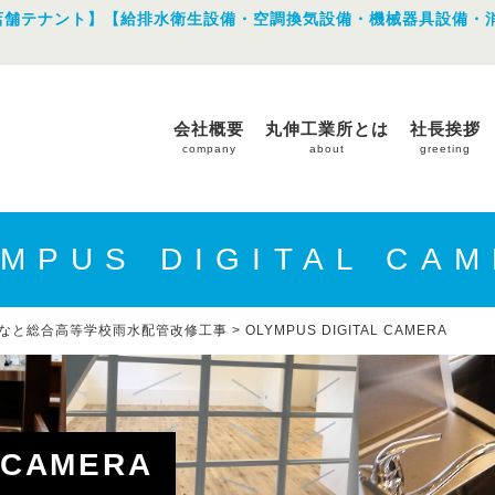
店舗テナント】【給排水衛生設備・空調換気設備・機械器具設備・
会社概要
丸伸工業所とは
社長挨拶
company
about
greeting
MPUS DIGITAL CA
なと総合高等学校雨水配管改修工事
>
OLYMPUS DIGITAL CAMERA
 CAMERA