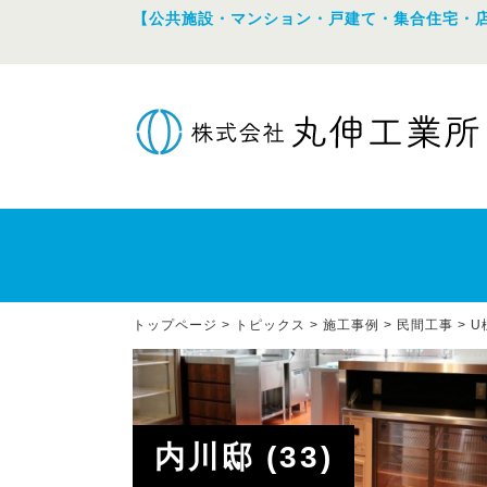
【公共施設・マンション・戸建て・集合住宅・
トップページ
>
トピックス
>
施工事例
>
民間工事
>
U
内川邸 (33)