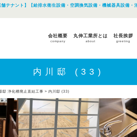
店舗テナント】【給排水衛生設備・空調換気設備・機械器具設備・
会社概要
丸伸工業所とは
社長挨拶
company
about
greeting
内川邸 (33)
様邸 浄化槽廃止直結工事
>
内川邸 (33)