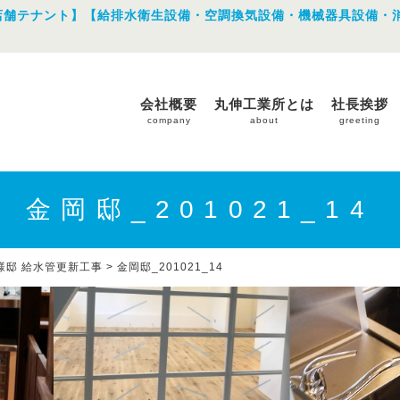
店舗テナント】【給排水衛生設備・空調換気設備・機械器具設備・
会社概要
丸伸工業所とは
社長挨拶
company
about
greeting
金岡邸_201021_14
様邸 給水管更新工事
>
金岡邸_201021_14