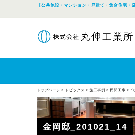
【公共施設・マンション・戸建て・集合住宅・
トップページ
>
トピックス
>
施工事例
>
民間工事
>
K
金岡邸_201021_14