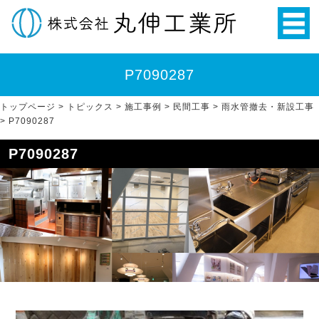
P7090287
トップページ
>
トピックス
>
施工事例
>
民間工事
>
雨水管撤去・新設工事
>
P7090287
P7090287