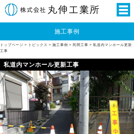
施工事例
トップページ
>
トピックス
>
施工事例
>
民間工事
>
私道内マンホール更新
工事
私道内マンホール更新工事