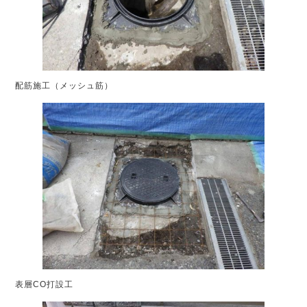
配筋施工（メッシュ筋）
表層CO打設工