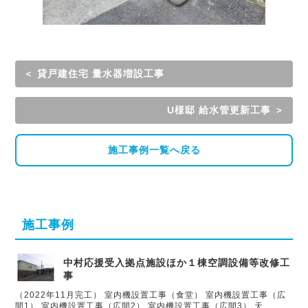
＜ 貸戸建住宅 量水器増設工事
U様邸 給水管更新工事 ＞
施工事例一覧へ戻る
施工事例
中村応援受入拠点施設ほか１棟空調設備等改修工
事
（2022年11月完工） 室内機設置工事（食堂） 室内機設置工事（広
間1） 室内機設置工事（広間2） 室内機設置工事（広間3） 天…