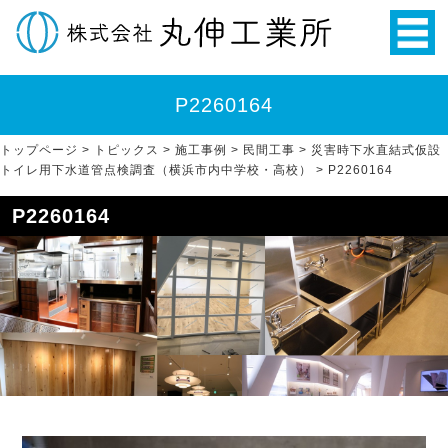
P2260164
トップページ
>
トピックス
>
施工事例
>
民間工事
>
災害時下水直結式仮設
トイレ用下水道管点検調査（横浜市内中学校・高校）
>
P2260164
P2260164