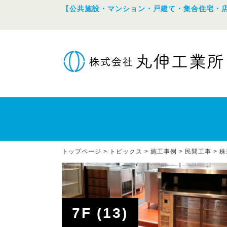
【公共施設・マンション・戸建て・集合住宅・
トップページ
>
トピックス
>
施工事例
>
民間工事
>
株
7F (13)