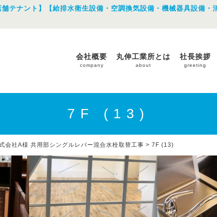
店舗テナント】【給排水衛生設備・空調換気設備・機械器具設備・
会社概要
丸伸工業所とは
社長挨拶
company
about
greeting
7F (13)
式会社A様 共用部シングルレバー混合水栓取替工事
>
7F (13)