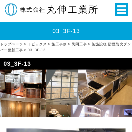
03_3F-13
トップページ
>
トピックス
>
施工事例
>
民間工事
>
某施設様 防煙防火ダン
パー更新工事
>
03_3F-13
03_3F-13