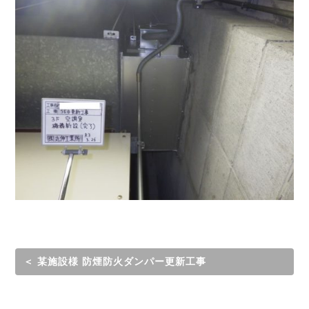
＜ 某施設様 防煙防火ダンパー更新工事