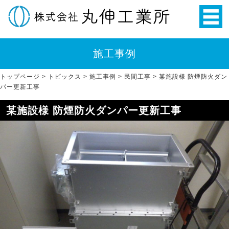
施工事例
トップページ
>
トピックス
>
施工事例
>
民間工事
>
某施設様 防煙防火ダン
パー更新工事
某施設様 防煙防火ダンパー更新工事