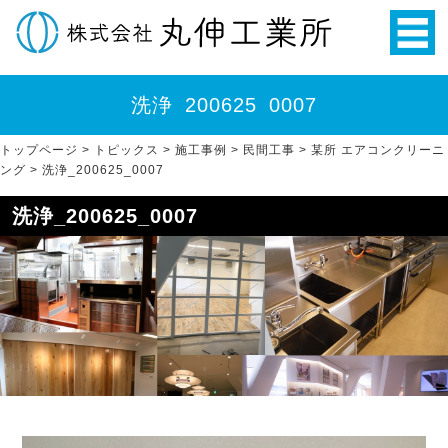
洗浄_200625_0007
トップページ
>
トピックス
>
施工事例
>
民間工事
>
某所 エアコンクリーニ
ング
>
洗浄_200625_0007
洗浄_200625_0007