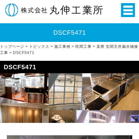
DSCF5471
トップページ
>
トピックス
>
施工事例
>
民間工事
>
某寮 玄関天井漏水補修
工事
>
DSCF5471
DSCF5471