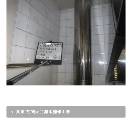
＜ 某寮 玄関天井漏水補修工事