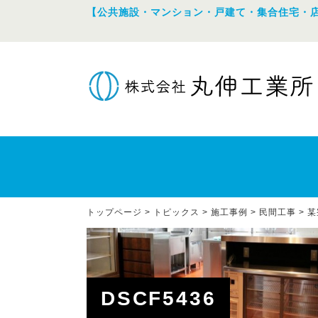
【公共施設・マンション・戸建て・集合住宅・
トップページ
>
トピックス
>
施工事例
>
民間工事
>
某
DSCF5436