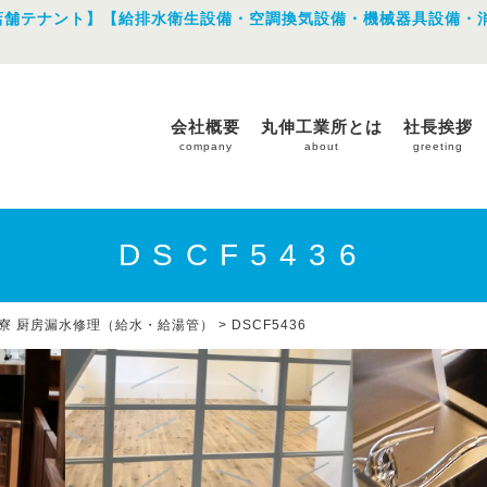
店舗テナント】【給排水衛生設備・空調換気設備・機械器具設備・
会社概要
丸伸工業所とは
社長挨拶
company
about
greeting
DSCF5436
寮 厨房漏水修理（給水・給湯管）
>
DSCF5436