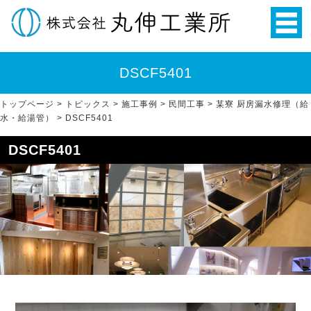
DSCF5401
トップページ
>
トピックス
>
施工事例
>
民間工事
>
某寮 厨房漏水修理（給
水・給湯管）
>
DSCF5401
DSCF5401