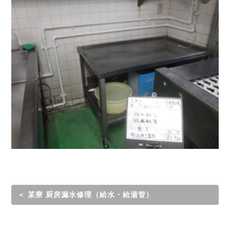
＜ 某寮 厨房漏水修理（給水・給湯管）