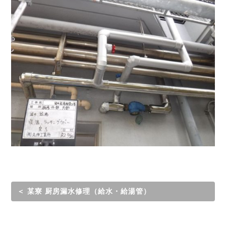
＜ 某寮 厨房漏水修理（給水・給湯管）