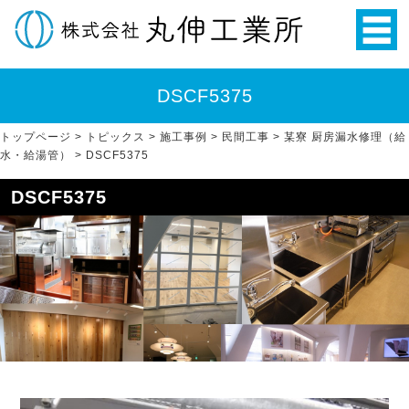
DSCF5375
トップページ
>
トピックス
>
施工事例
>
民間工事
>
某寮 厨房漏水修理（給
水・給湯管）
>
DSCF5375
DSCF5375