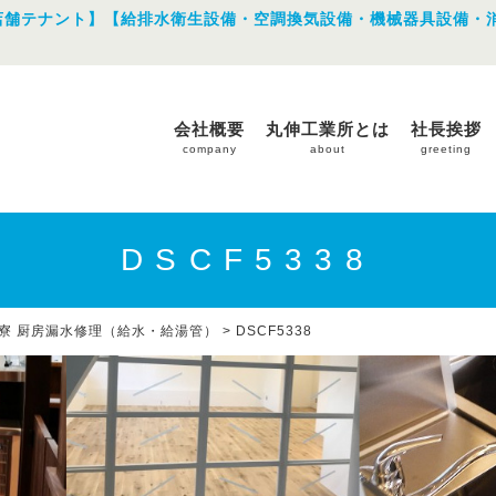
店舗テナント】【給排水衛生設備・空調換気設備・機械器具設備・
会社概要
丸伸工業所とは
社長挨拶
company
about
greeting
DSCF5338
寮 厨房漏水修理（給水・給湯管）
>
DSCF5338