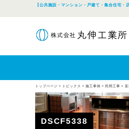
【公共施設・マンション・戸建て・集合住宅・
トップページ
>
トピックス
>
施工事例
>
民間工事
>
某
DSCF5338