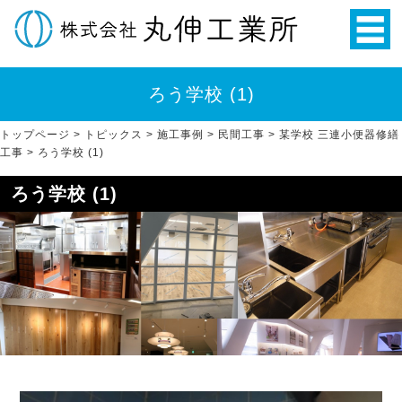
ろう学校 (1)
トップページ
>
トピックス
>
施工事例
>
民間工事
>
某学校 三連小便器修繕
工事
>
ろう学校 (1)
ろう学校 (1)