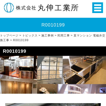
R0010199
トップページ
>
トピックス
>
施工事例
>
民間工事
>
某マンション 電磁弁交
換工事
>
R0010199
R0010199