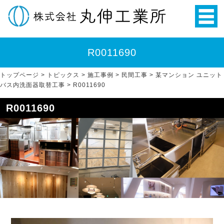
R0011690
トップページ
>
トピックス
>
施工事例
>
民間工事
>
某マンション ユニット
バス内洗面器取替工事
>
R0011690
R0011690