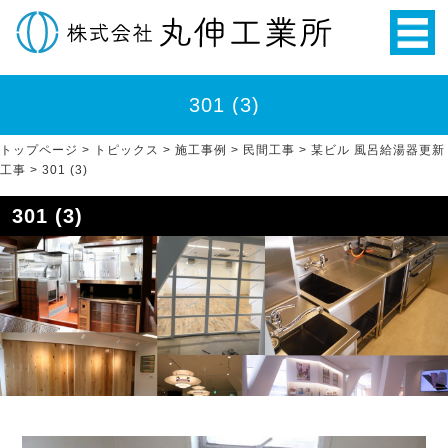
301 (3)
トップページ
>
トピックス
>
施工事例
>
民間工事
>
某ビル 風呂給湯器更新
工事
>
301 (3)
301 (3)