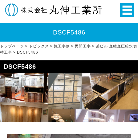
DSCF5486
トップページ
>
トピックス
>
施工事例
>
民間工事
>
某ビル 直結直圧給水切
替工事
>
DSCF5486
DSCF5486