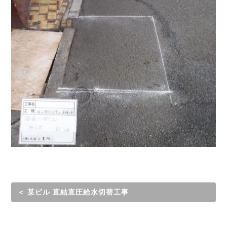
＜ 某ビル 直結直圧給水切替工事