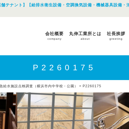
店舗テナント】【給排水衛生設備・空調換気設備・機械器具設備・
会社概要
丸伸工業所とは
社長挨拶
company
about
greeting
P2260175
急給水施設点検調査（横浜市内中学校・公園）
>
P2260175