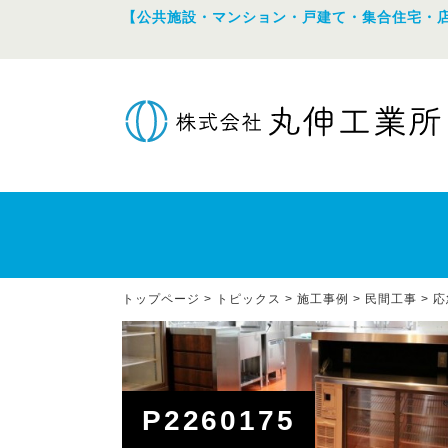
【公共施設・マンション・戸建て・集合住宅・
トップページ
>
トピックス
>
施工事例
>
民間工事
>
応
P2260175