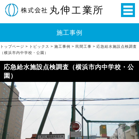
施工事例
トップページ
>
トピックス
>
施工事例
>
民間工事
>
応急給水施設点検調査
（横浜市内中学校・公園）
応急給水施設点検調査（横浜市内中学校・公
園）