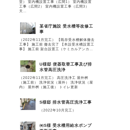
堂） 室内機設置工事（広間1） 室内機設置
工事（広間2） 室内機設置工事（広間3）
天…
某省庁施設 受水槽等改修工
事
（2022年11月完工） 【既存受水槽解体撤去
工事】 施工前 撤去完了 【本設受水槽設置工
事】 施工前 架台設置工（ケミカルアンカ…
U様邸 便器取替工事及び排
水管高圧洗浄
（2022年11月完工） 高圧洗浄工 屋外桝
（施工前） 洗浄状況（屋外） 洗浄状況（屋
内） 屋外桝（施工後） トイレ更新
S様邸 排水管高圧洗浄工事
（2022年10月完工）
㈲S様 受水槽用給水ポンプ