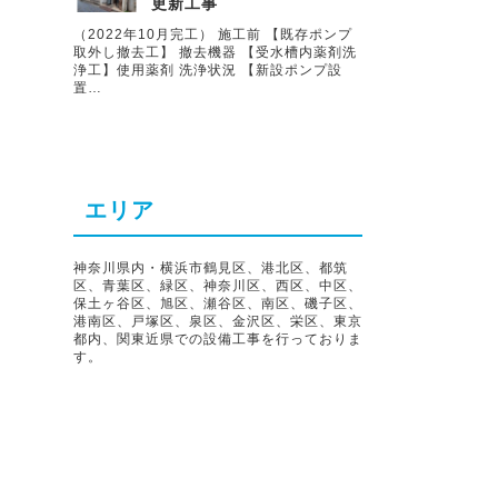
更新工事
（2022年10月完工） 施工前 【既存ポンプ
取外し撤去工】 撤去機器 【受水槽内薬剤洗
浄工】使用薬剤 洗浄状況 【新設ポンプ設
置…
エリア
神奈川県内・横浜市鶴見区、港北区、都筑
区、青葉区、緑区、神奈川区、西区、中区、
保土ヶ谷区、旭区、瀬谷区、南区、磯子区、
港南区、戸塚区、泉区、金沢区、栄区、東京
都内、関東近県での設備工事を行っておりま
す。