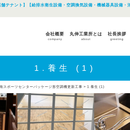
店舗テナント】【給排水衛生設備・空調換気設備・機械器具設備・
会社概要
丸伸工業所とは
社長挨拶
company
about
greeting
1.養生 (1)
南スポーツセンターパッケージ形空調機更新工事
>
1.養生 (1)