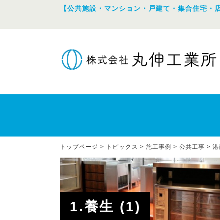
【公共施設・マンション・戸建て・集合住宅・
トップページ
>
トピックス
>
施工事例
>
公共工事
>
港
1.養生 (1)