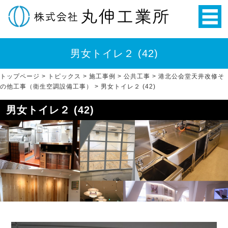
男女トイレ２ (42)
トップページ
>
トピックス
>
施工事例
>
公共工事
>
港北公会堂天井改修そ
の他工事（衛生空調設備工事）
>
男女トイレ２ (42)
男女トイレ２ (42)