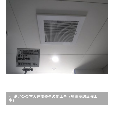
＜ 港北公会堂天井改修その他工事（衛生空調設備工
事）