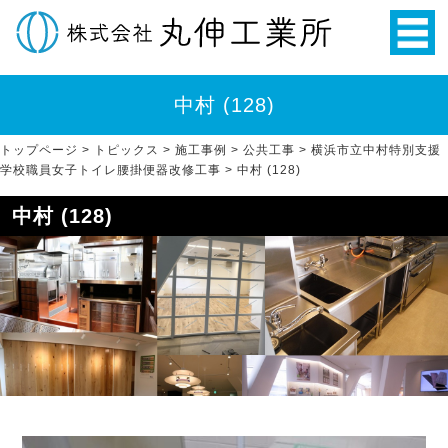
中村 (128)
トップページ
>
トピックス
>
施工事例
>
公共工事
>
横浜市立中村特別支援
学校職員女子トイレ腰掛便器改修工事
>
中村 (128)
中村 (128)