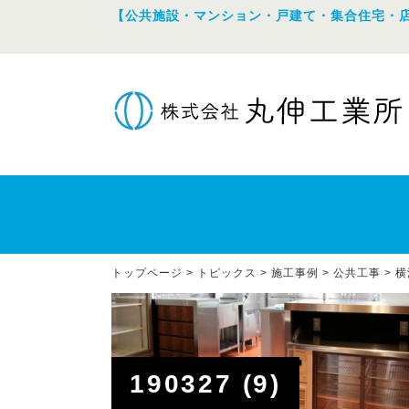
【公共施設・マンション・戸建て・集合住宅・
トップページ
>
トピックス
>
施工事例
>
公共工事
>
横
190327 (9)