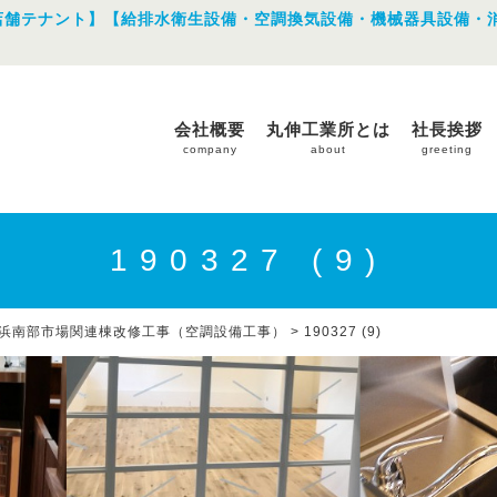
店舗テナント】【給排水衛生設備・空調換気設備・機械器具設備・
会社概要
丸伸工業所とは
社長挨拶
company
about
greeting
190327 (9)
浜南部市場関連棟改修工事（空調設備工事）
>
190327 (9)