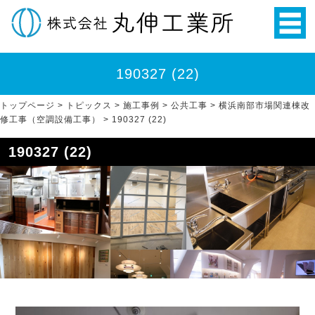
190327 (22)
トップページ
>
トピックス
>
施工事例
>
公共工事
>
横浜南部市場関連棟改
修工事（空調設備工事）
>
190327 (22)
190327 (22)