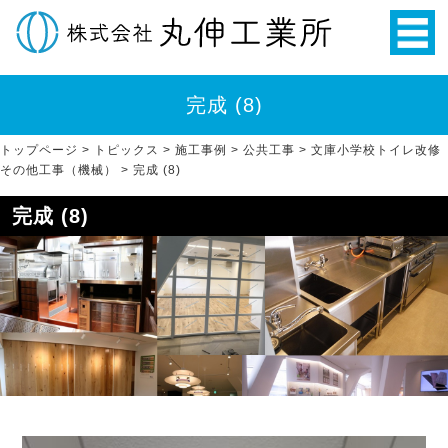
完成 (8)
トップページ
>
トピックス
>
施工事例
>
公共工事
>
文庫小学校トイレ改修
その他工事（機械）
>
完成 (8)
完成 (8)