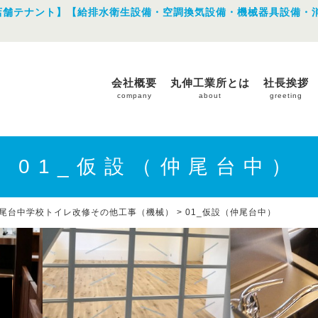
店舗テナント】【給排水衛生設備・空調換気設備・機械器具設備・
会社概要
丸伸工業所とは
社長挨拶
company
about
greeting
01_仮設（仲尾台中）
尾台中学校トイレ改修その他工事（機械）
>
01_仮設（仲尾台中）