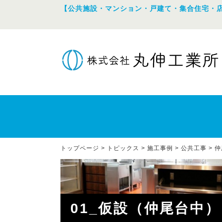
【公共施設・マンション・戸建て・集合住宅・
トップページ
>
トピックス
>
施工事例
>
公共工事
>
仲
01_仮設（仲尾台中）