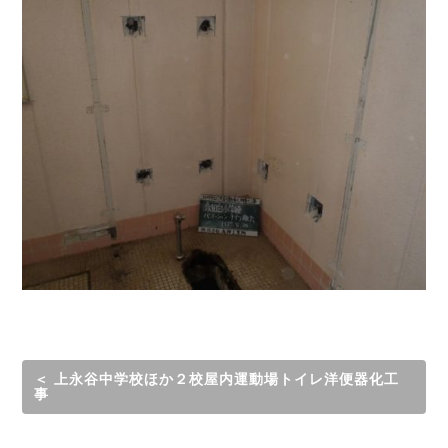
＜ 上永谷中学校ほか２校屋内運動場トイレ洋便器化工
事