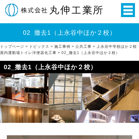
02_撤去1（上永谷中ほか２校）
トップページ
>
トピックス
>
施工事例
>
公共工事
>
上永谷中学校ほか２校
屋内運動場トイレ洋便器化工事
>
02_撤去1（上永谷中ほか２校）
02_撤去1（上永谷中ほか２校）