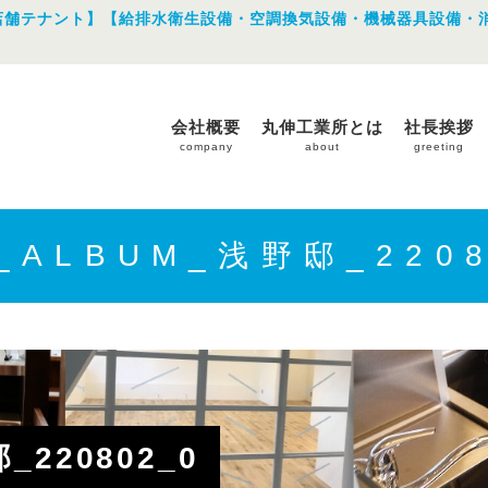
店舗テナント】【給排水衛生設備・空調換気設備・機械器具設備・
会社概要
丸伸工業所とは
社長挨拶
company
about
greeting
E_ALBUM_浅野邸_2208
_220802_0