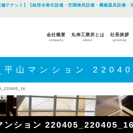
店舗テナント】【給排水衛生設備・空調換気設備・機械器具設備・
会社概要
丸伸工業所とは
社長挨拶
company
about
greeting
_平山マンション 22040
_220405_16
ンション 220405_220405_1