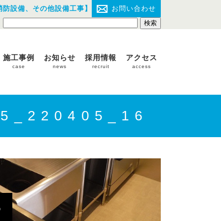
消防設備、その他設備工事】
お問い合わせ
施工事例
お知らせ
採用情報
アクセス
case
news
recruit
access
5_220405_16
6