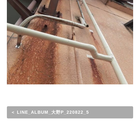
＜ LINE_ALBUM_大野P_220822_5